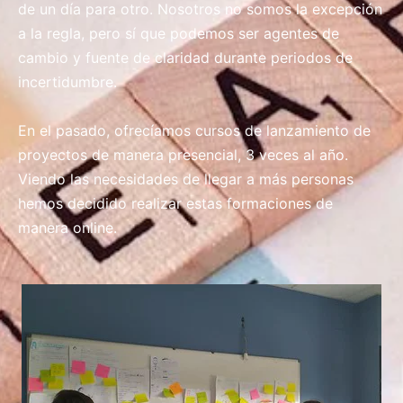
de un día para otro.
Nosotros no somos la excepción
a la regla, pero sí que podemos ser agentes de
cambio y fuente de claridad durante periodos de
incertidumbre.
En el pasado, ofrecíamos cursos de lanzamiento de
proyectos de manera presencial, 3 veces al año.
Viendo las necesidades de llegar a más personas
hemos decidido realizar estas formaciones de
manera online.