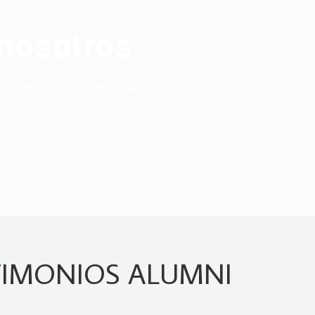
 nosotros
yectos europeos… Descarga gratis
curso que desarrolles.
TIMONIOS ALUMNI