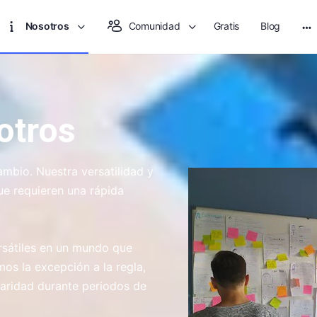
Nosotros
Comunidad
Gratis
Blog
otros
ambio. Nuestra versatilidad y
e requieren una rápida
rsátiles en un mundo que
os la excepción a la regla,
aridad durante periodos de