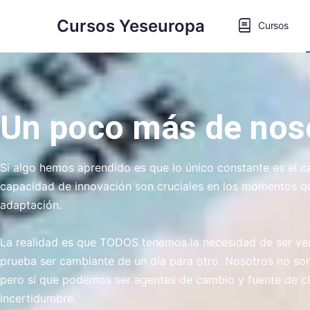
Cursos Yeseuropa
Cursos
Un poco más de nos
Si algo hemos aprendido es que lo único constante es el c
capacidad de innovación son cruciales en los momentos qu
adaptación.
La realidad es que TODOS tenemos la necesidad de ser ve
prueba ser cambiante de un día para otro.
Nosotros no som
pero sí que podemos ser agentes de cambio y fuente de cl
incertidumbre.