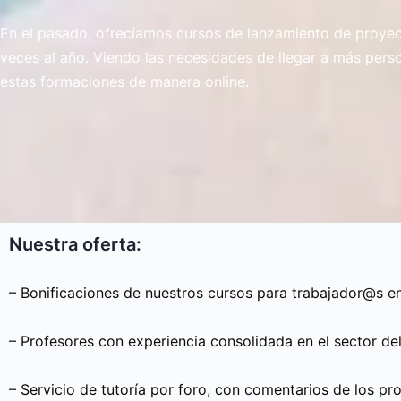
En el pasado, ofrecíamos cursos de lanzamiento de proyec
veces al año. Viendo las necesidades de llegar a más pers
estas formaciones de manera online.
Nuestra oferta:
– Bonificaciones de nuestros cursos para trabajador@s en
– Profesores con experiencia consolidada en el sector de
– Servicio de tutoría por foro, con comentarios de los p