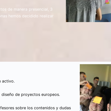
tos de manera presencial, 3
onas hemos decidido realizar
 activo.
l diseño de proyectos europeos.
rofesores sobre los contenidos y dudas