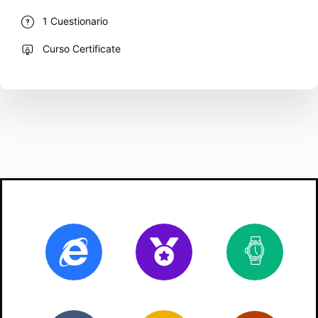
1 Cuestionario
Curso Certificate
Online
Certificado
2
ho