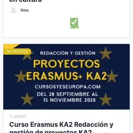
Nino
En este curso online aprenderás:
Lo que necesitas saber
para diseñar un plan de negocios
Ampliar alternativas
para el diseño de una estructura de plan de negocios
Presentar con éxito un plan de negocio cultural
Descubrir
NO INSCRITO
herramientas para diseñar un plan de empresa cultural
Aprender a administrar y ejecutar correctamente tu plan de
negocios
1 Lección
Curso Erasmus KA2 Redacción y
gestión de proyectos KA2