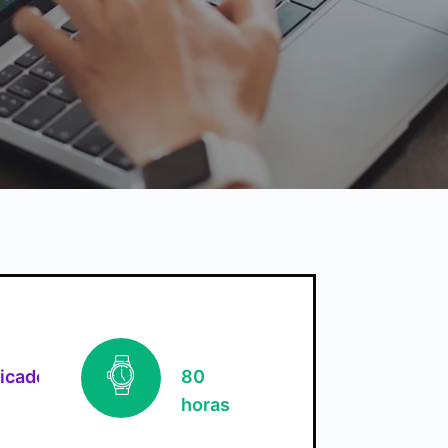
ficado
80
horas