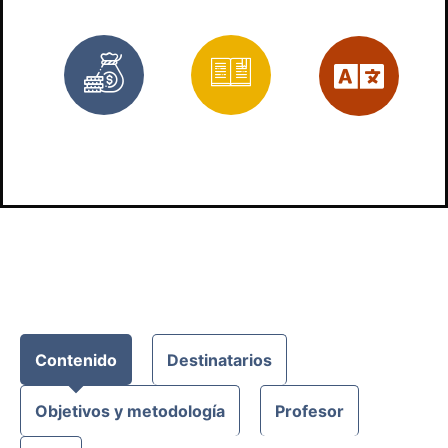
Bonificado
3
Es
trabajos
prácticos
Contenido
Destinatarios
Objetivos y metodología
Profesor