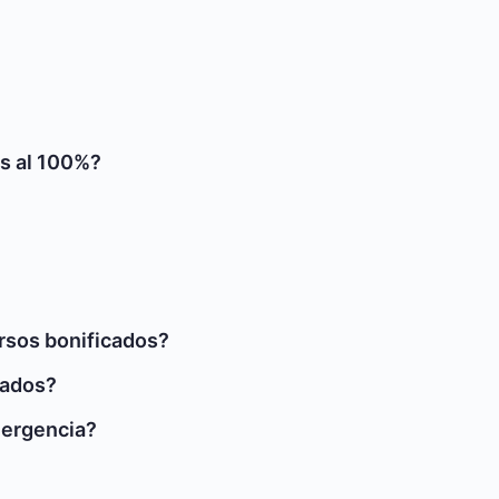
@s al 100%?
ursos bonificados?
cados?
mergencia?