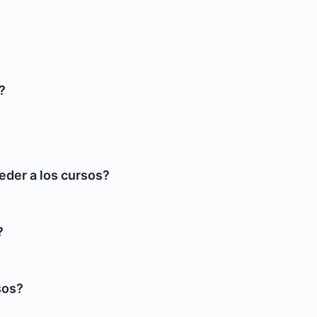
?
eder a los cursos?
?
sos?