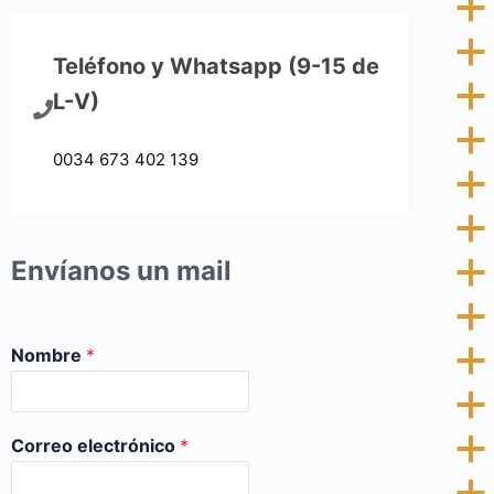
a
a
Teléfono y Whatsapp (9-15 de
a
L-V)
a
0034 673 402 139
a
a
Envíanos un mail
a
a
Nombre
*
a
a
Correo electrónico
*
a