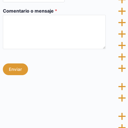
a
a
Comentario o mensaje
*
a
a
a
a
a
Enviar
a
a
a