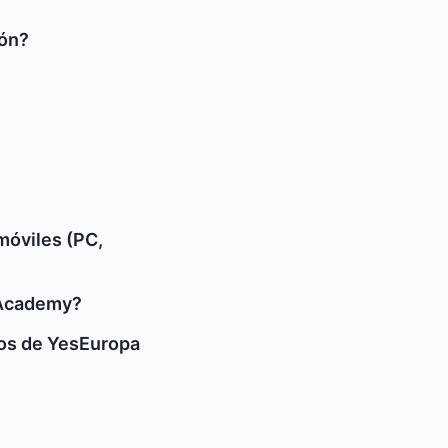
ión?
móviles (PC,
 Academy?
sos de YesEuropa