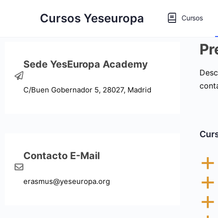
Cursos Yeseuropa
Cursos
Pr
Sede YesEuropa Academy
Desc
cont
C/Buen Gobernador 5, 28027, Madrid
Curs
Contacto E-Mail
a
a
erasmus@yeseuropa.org
a