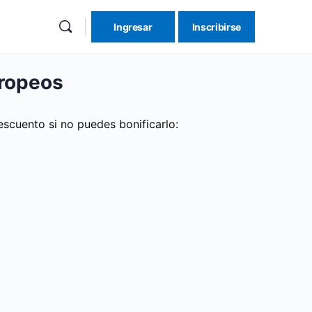
Ingresar
Inscribirse
re
ions
uropeos
scuento si no puedes bonificarlo: