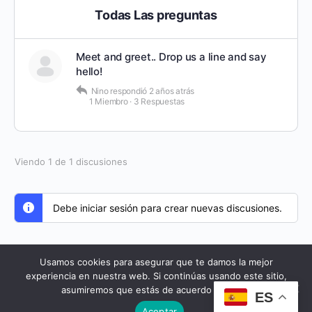
Todas Las preguntas
Meet and greet.. Drop us a line and say
hello!
Nino
respondió
2 años atrás
1 Miembro
·
3 Respuestas
Viendo 1 de 1 discusiones
Debe iniciar sesión para crear nuevas discusiones.
Usamos cookies para asegurar que te damos la mejor
experiencia en nuestra web. Si continúas usando este sitio,
© 2026 - Cursos Yeseuropa
asumiremos que estás de acuerdo con ello.
ES
Aceptar