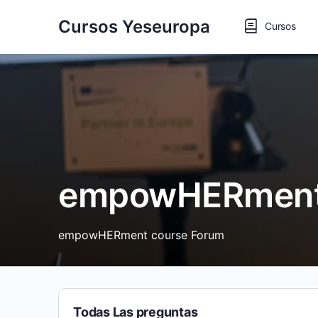
Cursos Yeseuropa
Cursos
empowHERment
empowHERment course Forum
Todas Las preguntas