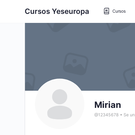
Cursos Yeseuropa
Cursos
Mirian
@12345678
•
Se un