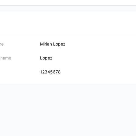
me
Mirian Lopez
urname
Lopez
12345678