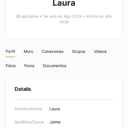
Laura
@LalaJaime
•
Se unio en Ago 2024
•
Activo un año
atrás
Perfil
Muro
Conexiones
Grupos
Videos
Fotos
Foros
Documentos
Details
Nombre/Name
Laura
Apellidos/Surna
Jaime