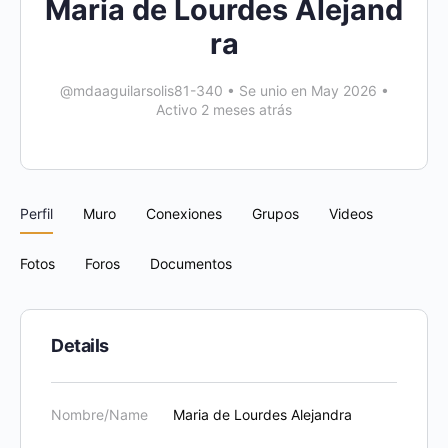
Maria de Lourdes Alejand
ra
@mdaaguilarsolis81-340
•
Se unio en May 2026
•
Activo 2 meses atrás
Perfil
Muro
Conexiones
Grupos
Videos
Fotos
Foros
Documentos
Details
Nombre/Name
Maria de Lourdes Alejandra