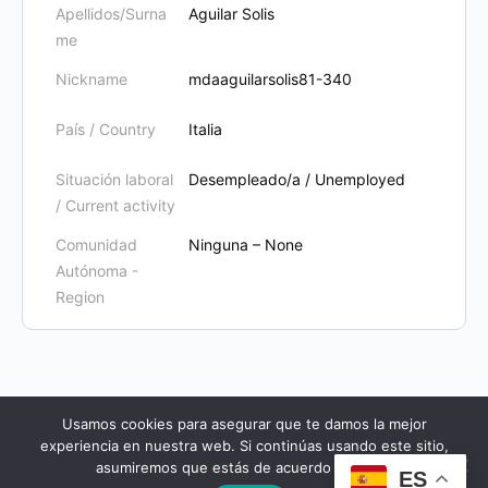
Apellidos/Surna
Aguilar Solis
me
Nickname
mdaaguilarsolis81-340
País / Country
Italia
Situación laboral
Desempleado/a / Unemployed
/ Current activity
Comunidad
Ninguna – None
Autónoma -
Region
Usamos cookies para asegurar que te damos la mejor
experiencia en nuestra web. Si continúas usando este sitio,
© 2026 - Cursos Yeseuropa
asumiremos que estás de acuerdo con ello.
ES