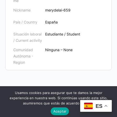
me
Nickname
merydelai-659
País / Country
España
Situación laboral
Estudiante / Student
/ Current activity
Comunidad
Ninguna – None
Autónoma -
Region
Usamos cookies para asegurar que te damos la mejor
experiencia en nuestra web. Si continúas usando este sitio,
© 2026 - Cursos Yeseuropa
asumiremos que estás de acuerdo con ello.
ES
Aceptar