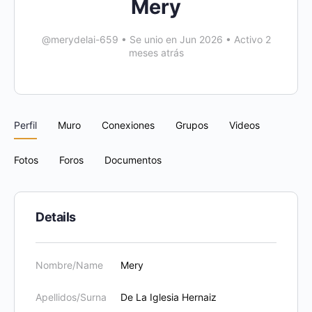
Mery
@merydelai-659
•
Se unio en Jun 2026
•
Activo 2
meses atrás
Perfil
Muro
Conexiones
Grupos
Videos
Fotos
Foros
Documentos
Details
Nombre/Name
Mery
Apellidos/Surna
De La Iglesia Hernaiz