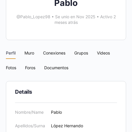
Pablo
@Pablo_Lopez98
•
Se unio en Nov 2025
•
Activo 2
meses atrás
Perfil
Muro
Conexiones
Grupos
Videos
Fotos
Foros
Documentos
Details
Nombre/Name
Pablo
Apellidos/Surna
López Hernando