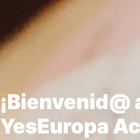
¡Bienvenid@ 
YesEuropa A