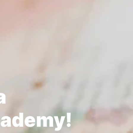
a
cademy!