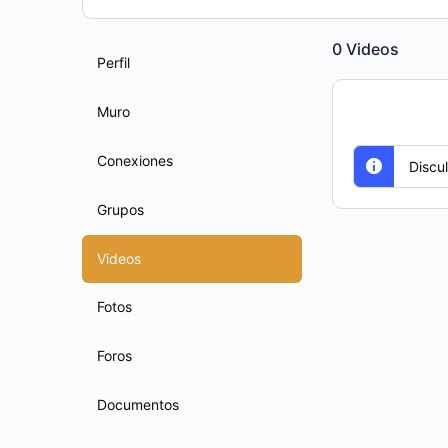
0
Videos
Perfil
Muro
Conexiones
Discu
Grupos
Videos
Fotos
Foros
Documentos