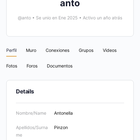
anto
@anto
•
Se unio en Ene 2025
•
Activo un año atrás
Perfil
Muro
Conexiones
Grupos
Videos
Fotos
Foros
Documentos
Details
Nombre/Name
Antonella
Apellidos/Surna
Pinzon
me