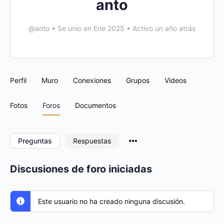
anto
@anto
•
Se unio en Ene 2025
•
Activo un año atrás
Perfil
Muro
Conexiones
Grupos
Videos
Fotos
Foros
Documentos
Menu
Preguntas
Respuestas
Items
Discusiones de foro iniciadas
Este usuario no ha creado ninguna discusión.