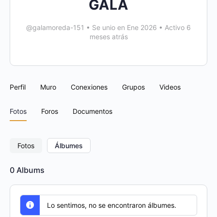
GALA
@galamoreda-151
•
Se unio en Ene 2026
•
Activo 6
meses atrás
Perfil
Muro
Conexiones
Grupos
Videos
Fotos
Foros
Documentos
Fotos
Álbumes
0
Albums
Lo sentimos, no se encontraron álbumes.