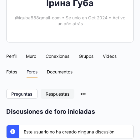
Ірина Губа
@iguba888gmail-com
•
Se unio en Oct 2024
•
Activo
un año atrás
Perfil
Muro
Conexiones
Grupos
Videos
Fotos
Foros
Documentos
Menu
Preguntas
Respuestas
Items
Discusiones de foro iniciadas
Este usuario no ha creado ninguna discusión.