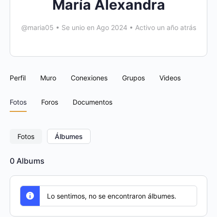
María Alexandra
@maria05
•
Se unio en Ago 2024
•
Activo un año atrás
Perfil
Muro
Conexiones
Grupos
Videos
Fotos
Foros
Documentos
Fotos
Álbumes
0
Albums
Lo sentimos, no se encontraron álbumes.