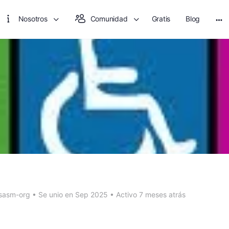
Nosotros
Comunidad
Gratis
Blog
Mo
opt
sasm-org
•
Se unio en Sep 2025
•
Activo 7 meses atrás