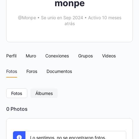
monpe
@Monpe
•
Se unio en Sep 2024
•
Activo 10 meses
atrás
Perfil
Muro
Conexiones
Grupos
Videos
Fotos
Foros
Documentos
Fotos
Álbumes
0
Photos
Lo sentimos, no se encontraron fotos.