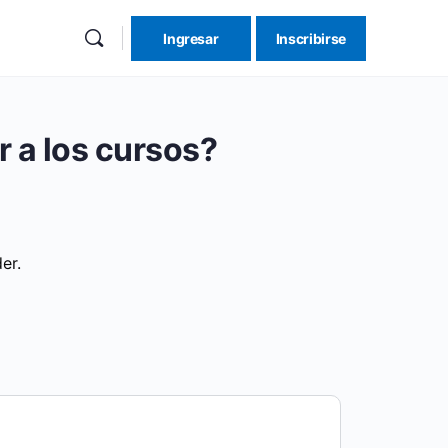
Ingresar
Inscribirse
re
ions
 a los cursos?
er.