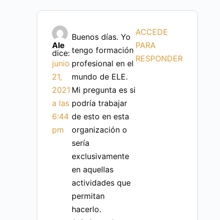
ACCEDE
Buenos días. Yo
Ale
PARA
tengo formación
dice:
RESPONDER
junio
profesional en el
21,
mundo de ELE.
2021
Mi pregunta es si
a las
podría trabajar
6:44
de esto en esta
pm
organización o
sería
exclusivamente
en aquellas
actividades que
permitan
hacerlo.