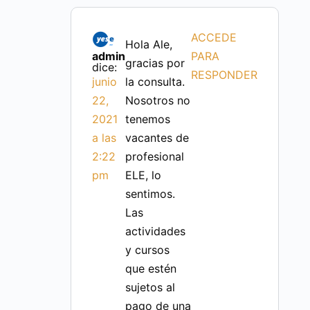
ACCEDE
Hola Ale,
admin
PARA
gracias por
dice:
RESPONDER
junio
la consulta.
22,
Nosotros no
2021
tenemos
a las
vacantes de
2:22
profesional
pm
ELE, lo
sentimos.
Las
actividades
y cursos
que estén
sujetos al
pago de una