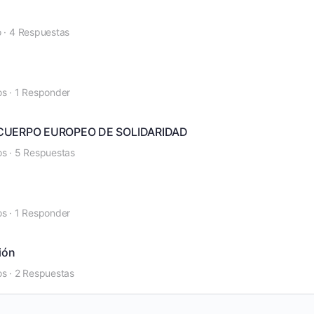
o
·
4 Respuestas
os
·
1 Responder
 CUERPO EUROPEO DE SOLIDARIDAD
os
·
5 Respuestas
os
·
1 Responder
ión
os
·
2 Respuestas