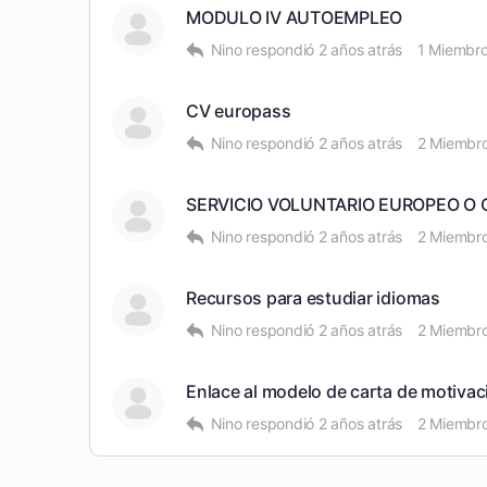
MODULO IV AUTOEMPLEO
Nino
respondió
2 años atrás
1 Miembr
CV europass
Nino
respondió
2 años atrás
2 Miembr
SERVICIO VOLUNTARIO EUROPEO O
Nino
respondió
2 años atrás
2 Miembr
Recursos para estudiar idiomas
Nino
respondió
2 años atrás
2 Miembr
Enlace al modelo de carta de motivac
Nino
respondió
2 años atrás
2 Miembr