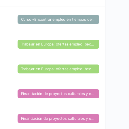
Curso «Encontrar empleo en tiempos del COVID: Marca personal y herramientas del teletrabajo»
Trabajar en Europa: ofertas empleo, becas y prácticas
Trabajar en Europa: ofertas empleo, becas y prácticas
Financiación de proyectos culturales y educativos
Financiación de proyectos culturales y educativos