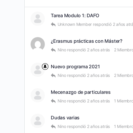
Tarea Modulo 1: DAFO
Unknown Member
respondió
2 años atr
¿Erasmus prácticas con Máster?
Nino
respondió
2 años atrás
2 Miembr
Nuevo programa 2021
Nino
respondió
2 años atrás
2 Miembr
Mecenazgo de particulares
Nino
respondió
2 años atrás
1 Miembr
Dudas varias
Nino
respondió
2 años atrás
1 Miembr