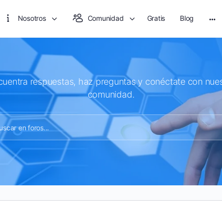
Nosotros
Comunidad
Gratis
Blog
Mo
opt
cuentra respuestas, haz preguntas y conéctate con nues
comunidad.