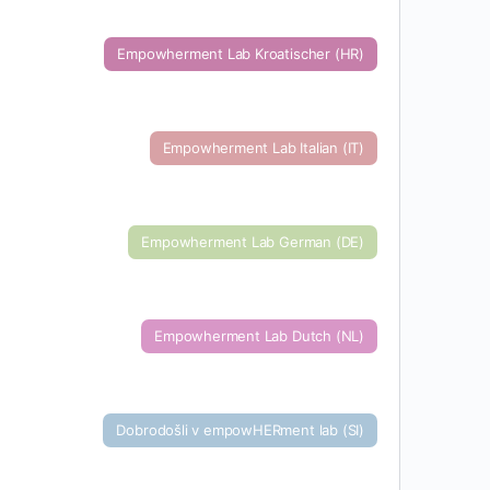
Empowherment Lab Kroatischer (HR)
Empowherment Lab Italian (IT)
Empowherment Lab German (DE)
Empowherment Lab Dutch (NL)
Dobrodošli v empowHERment lab (SI)