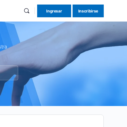
Ingresar
Inscribirse
re
ions
tra