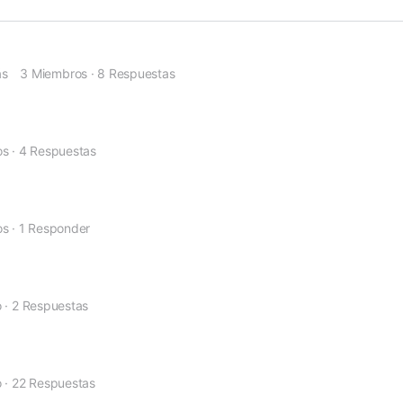
ás
3 Miembros
·
8 Respuestas
os
·
4 Respuestas
os
·
1 Responder
o
·
2 Respuestas
o
·
22 Respuestas