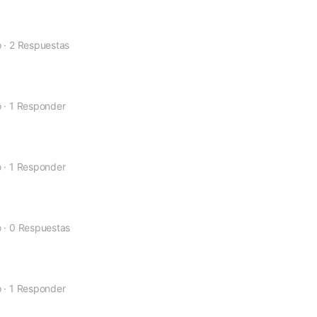
o
·
2 Respuestas
o
·
1 Responder
o
·
1 Responder
o
·
0 Respuestas
o
·
1 Responder