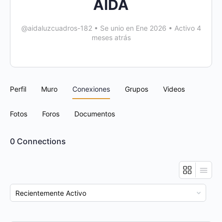
AIDA
@aidaluzcuadros-182
•
Se unio en Ene 2026
•
Activo 4
meses atrás
Perfil
Muro
Conexiones
Grupos
Videos
Fotos
Foros
Documentos
0
Connections
Mostrar: