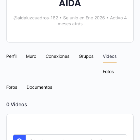
AIDA
@aidaluzcuadros-182
•
Se unio en Ene 2026
•
Activo 4
meses atrás
Perfil
Muro
Conexiones
Grupos
Videos
Fotos
Foros
Documentos
0
Videos