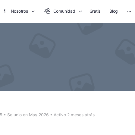
Nosotros
Comunidad
Gratis
Blog
Mo
opt
05
•
Se unio en May 2026
•
Activo 2 meses atrás