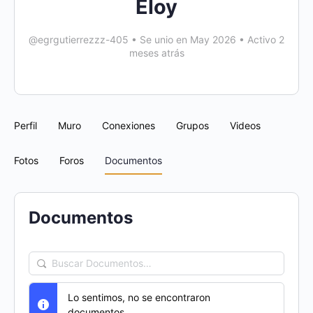
Eloy
@egrgutierrezzz-405
•
Se unio en May 2026
•
Activo 2
meses atrás
Perfil
Muro
Conexiones
Grupos
Videos
Fotos
Foros
Documentos
Documentos
Buscar
Documentos…
Lo sentimos, no se encontraron
documentos.