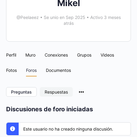
Mikel
@Peelaeez
•
Se unio en Sep 2025
•
Activo 3 meses
atrás
Perfil
Muro
Conexiones
Grupos
Videos
Fotos
Foros
Documentos
Menu
Preguntas
Respuestas
Items
Discusiones de foro iniciadas
Este usuario no ha creado ninguna discusión.