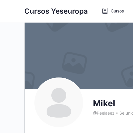
Cursos Yeseuropa
Cursos
Mikel
@Peelaeez
•
Se uni