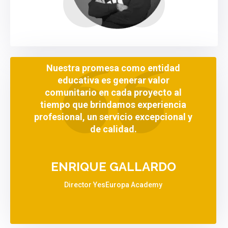
Nuestra promesa como entidad
educativa es generar valor
comunitario en cada proyecto al
tiempo que brindamos experiencia
profesional, un servicio excepcional y
de calidad.
ENRIQUE GALLARDO
Director YesEuropa Academy