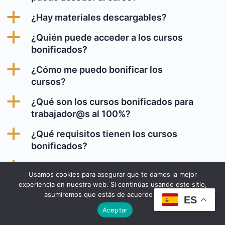
a
¿Hay materiales descargables?
a
¿Quién puede acceder a los cursos
bonificados?
a
¿Cómo me puedo bonificar los
cursos?
a
¿Qué son los cursos bonificados para
trabajador@s al 100%?
a
¿Qué requisitos tienen los cursos
bonificados?
a
¿Cuándo puedo hacer los cursos
Usamos cookies para asegurar que te damos la mejor
bonificados?
experiencia en nuestra web. Si continúas usando este sitio,
asumiremos que estás de acuerdo con ello.
a
¿Los cursos online son bonificables?
ES
Aceptar
a
¿Existe algún coste para el trabajador