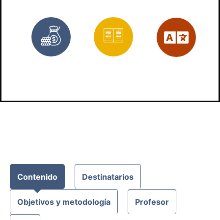
Bonificado
3
Es
trabajos
prácticos
Contenido
Destinatarios
Objetivos y metodología
Profesor