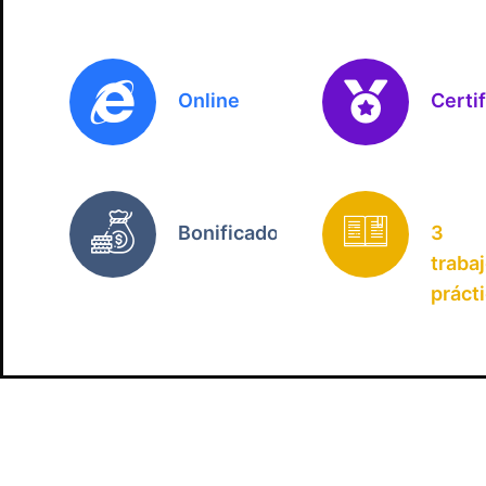
Online
Certi
Bonificado
3
traba
práct