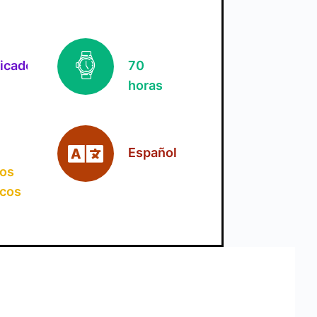
ficado
70
horas
Español
jos
icos