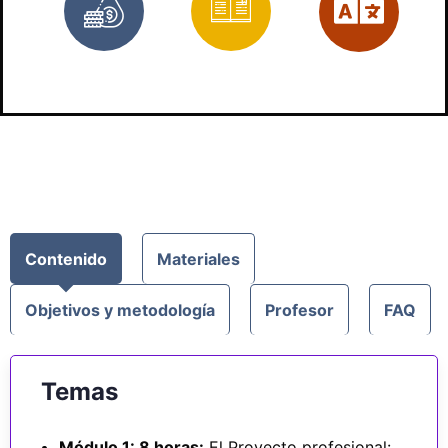
Gratis
Materiales
Es
prácticos
Contenido
Materiales
Objetivos y metodología
Profesor
FAQ
Temas
Módulo 1: 8 horas:
El Proyecto profesional: