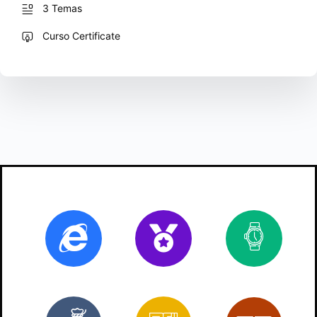
3 Temas
Curso Certificate
Online
Certificado
80
ho