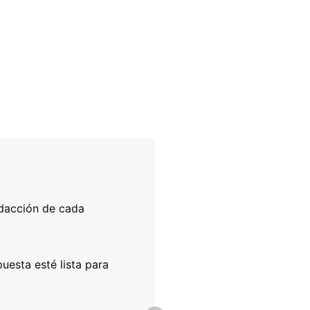
edacción de cada
 sea que cuentes con
ecuerda que, para
o con partners
n EU login y número
uesta esté lista para
s de éxito en la