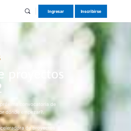
Ingresar
Inscribirse
5
e proyectos
2
a próxima convocatoria de
or dónde empezar?.
 aceleradora de proyectos