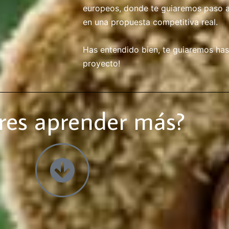
europeos, donde te guiaremos paso a
en una propuesta competitiva real.
Has entendido bien, te guiaremos has
proyecto!
res aprender más?