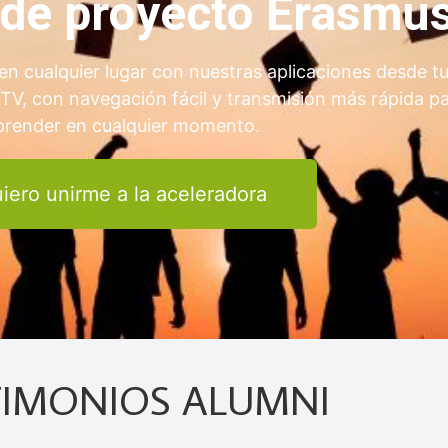
a de proyecto Erasmu
en cualquier lugar con nuestras aplicaciones desde t
 TV, con navegación fácil y transmisión más rápida p
prender en cualquier momento.
iero unirme a la aceleradora
TIMONIOS ALUMNI