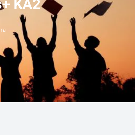
s+ KA2
u
ara