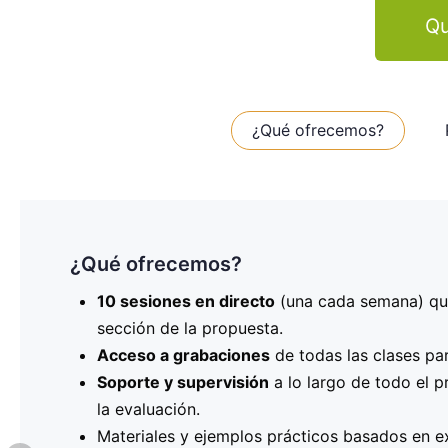
Qu
¿Qué ofrecemos?
¿Qué ofrecemos?
Programa de las sesiones
¿Quién puede participar?
Este programa está dirigido a
10 sesiones en directo
20 de noviembre
: Definición de la idea de p
(una cada semana) que
cualquier persona
experiencia previa en la gestión de proyectos e
sección de la propuesta.
27 de noviembre
: Identificación de socios c
presentar un proyecto KA2, debes representar una
Acceso a grabaciones
europeos de confianza.
de todas las clases pa
OID. Si aún no tienes estos datos, nosotros te ay
Soporte y supervisión
4 de diciembre
: Establecimiento de los objeti
a lo largo de todo el p
la evaluación.
11 de diciembre
: Desarrollo de la metodología
¡No dejes pasar esta oportunidad única de recibi
Materiales y ejemplos prácticos basados en e
18 de diciembre
: Definición del plan de trab