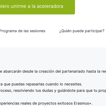
iero unirme a la aceleradora
Programa de las sesiones
¿Quién puede participar?
royecto – Alinearla con las prioridades de Erasmus+.
 abarcarán desde la creación del partenariado hasta la r
 interesada en presentar un proyecto Erasmus+ KA2
, ya
uropeos o estés dando tus primeros pasos en este mundo. R
lave – Cómo crear un partenariado europeo sólido. Contact
 asociación, institución o empresa, que cuenten ya con u
ra que puedas repasarlas cuando lo necesites.
udamos a obtenerlos antes de presentar la propuesta!.
vos y resultados – Impacto a nivel local y europeo.
roceso, resolviendo tus dudas y guiándote para que tu prop
 – Asegurar la viabilidad y calidad del proyecto.
r una mentoría personalizada y maximizar tus posibilidade
xperiencias reales de proyectos exitosos Erasmus+.
ajo y cronograma.