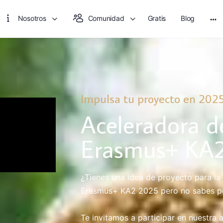
Nosotros
Comunidad
Gratis
Blog
Impulsa tu proyecto en 202
Aceleradora d
Erasmus+ KA
¿Tienes una idea de proyecto para l
Erasmus+ KA2 2025 pero no sabes p
Te invitamos a participar en nuestra