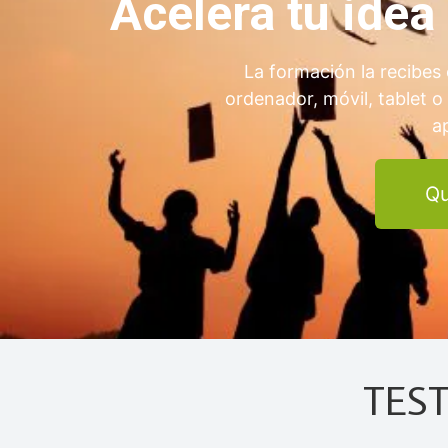
Acelera tu ide
La formación la recibes 
ordenador, móvil, tablet o
a
Qu
TES