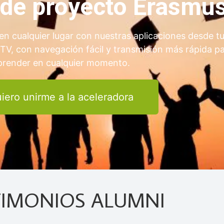
a de proyecto Erasmu
en cualquier lugar con nuestras aplicaciones desde t
 TV, con navegación fácil y transmisión más rápida p
prender en cualquier momento.
iero unirme a la aceleradora
TIMONIOS ALUMNI