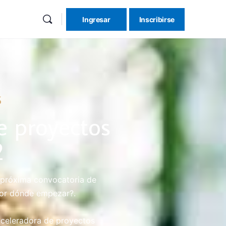
Ingresar
Inscribirse
5
e proyectos
2
a próxima convocatoria de
or dónde empezar?.
 aceleradora de proyectos