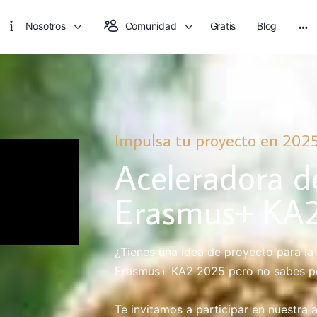
Nosotros
Comunidad
Gratis
Blog
Impulsa tu proyecto en 202
Aceleradora d
Erasmus+ KA
¿Tienes una idea de proyecto para l
Erasmus+ KA2 2025 pero no sabes p
Te invitamos a participar en nuestra