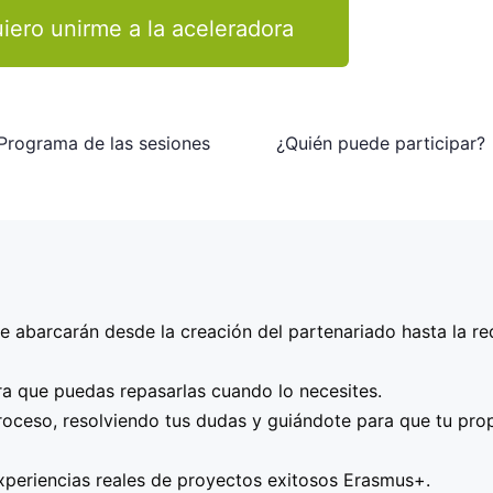
iero unirme a la aceleradora
Programa de las sesiones
¿Quién puede participar?
royecto – Alinearla con las prioridades de Erasmus+.
 abarcarán desde la creación del partenariado hasta la r
 interesada en presentar un proyecto Erasmus+ KA2
, ya
uropeos o estés dando tus primeros pasos en este mundo. R
lave – Cómo crear un partenariado europeo sólido. Contact
 asociación, institución o empresa, que cuenten ya con u
ra que puedas repasarlas cuando lo necesites.
udamos a obtenerlos antes de presentar la propuesta!.
vos y resultados – Impacto a nivel local y europeo.
roceso, resolviendo tus dudas y guiándote para que tu prop
 – Asegurar la viabilidad y calidad del proyecto.
r una mentoría personalizada y maximizar tus posibilidade
xperiencias reales de proyectos exitosos Erasmus+.
ajo y cronograma.