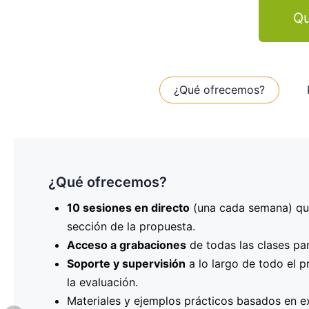
Qu
¿Qué ofrecemos?
¿Qué ofrecemos?
Programa de las sesiones
¿Quién puede participar?
Este programa está dirigido a
10 sesiones en directo
20 de noviembre
: Definición de la idea de p
(una cada semana) que
cualquier persona
experiencia previa en la gestión de proyectos e
sección de la propuesta.
27 de noviembre
: Identificación de socios c
presentar un proyecto KA2, debes representar una
Acceso a grabaciones
europeos de confianza.
de todas las clases pa
OID. Si aún no tienes estos datos, nosotros te ay
Soporte y supervisión
4 de diciembre
: Establecimiento de los objeti
a lo largo de todo el p
la evaluación.
11 de diciembre
: Desarrollo de la metodología
¡No dejes pasar esta oportunidad única de recibi
Materiales y ejemplos prácticos basados en e
18 de diciembre
: Definición del plan de trab