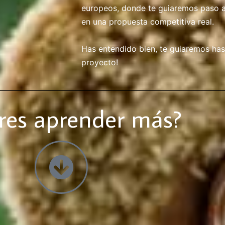
europeos, donde te guiaremos paso a
en una propuesta competitiva real.
Has entendido bien, te guiaremos has
proyecto!
res aprender más?