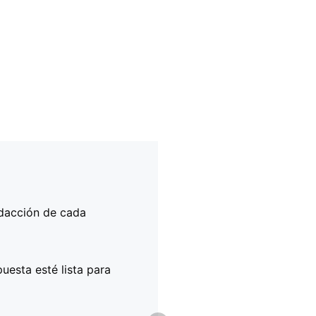
edacción de cada
 sea que cuentes con
ecuerda que, para
o con partners
n EU login y número
uesta esté lista para
s de éxito en la