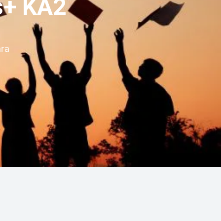
s+ KA2
u
ara