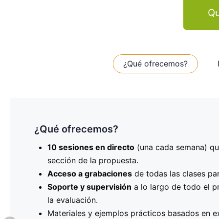
Qu
¿Qué ofrecemos?
¿Qué ofrecemos?
Programa de las sesiones
¿Quién puede participar?
Este programa está dirigido a
10 sesiones en directo
20 de noviembre
: Definición de la idea de p
(una cada semana) que
cualquier persona
experiencia previa en la gestión de proyectos e
sección de la propuesta.
27 de noviembre
: Identificación de socios c
presentar un proyecto KA2, debes representar una
Acceso a grabaciones
europeos de confianza.
de todas las clases pa
OID. Si aún no tienes estos datos, nosotros te ay
Soporte y supervisión
4 de diciembre
: Establecimiento de los objeti
a lo largo de todo el p
la evaluación.
11 de diciembre
: Desarrollo de la metodología
¡No dejes pasar esta oportunidad única de recibi
Materiales y ejemplos prácticos basados en e
18 de diciembre
: Definición del plan de trab