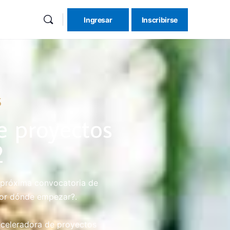
Ingresar
Inscribirse
5
e proyectos
2
a próxima convocatoria de
or dónde empezar?.
 aceleradora de proyectos