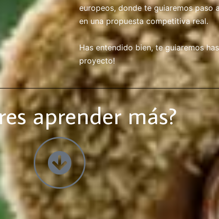
europeos, donde te guiaremos paso a
en una propuesta competitiva real.
Has entendido bien, te guiaremos has
proyecto!
res aprender más?