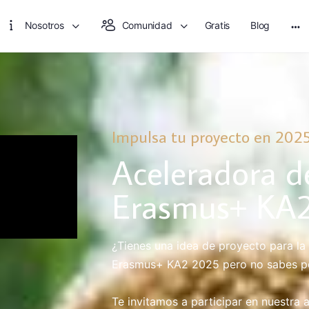
Nosotros
Comunidad
Gratis
Blog
Impulsa tu proyecto en 202
Aceleradora d
Erasmus+ KA
¿Tienes una idea de proyecto para l
Erasmus+ KA2 2025 pero no sabes p
Te invitamos a participar en nuestra