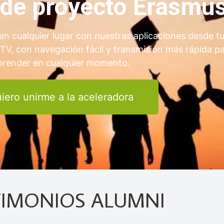
a de proyecto Erasmu
en cualquier lugar con nuestras aplicaciones desde t
 TV, con navegación fácil y transmisión más rápida p
prender en cualquier momento.
iero unirme a la aceleradora
TIMONIOS ALUMNI