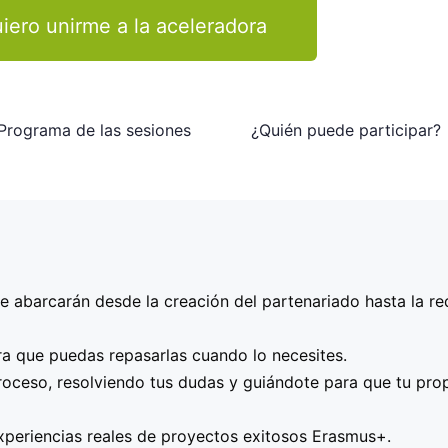
iero unirme a la aceleradora
Programa de las sesiones
¿Quién puede participar?
royecto – Alinearla con las prioridades de Erasmus+.
 abarcarán desde la creación del partenariado hasta la r
 interesada en presentar un proyecto Erasmus+ KA2
, ya
uropeos o estés dando tus primeros pasos en este mundo. R
lave – Cómo crear un partenariado europeo sólido. Contact
 asociación, institución o empresa, que cuenten ya con u
ra que puedas repasarlas cuando lo necesites.
udamos a obtenerlos antes de presentar la propuesta!.
vos y resultados – Impacto a nivel local y europeo.
roceso, resolviendo tus dudas y guiándote para que tu prop
 – Asegurar la viabilidad y calidad del proyecto.
r una mentoría personalizada y maximizar tus posibilidade
xperiencias reales de proyectos exitosos Erasmus+.
ajo y cronograma.