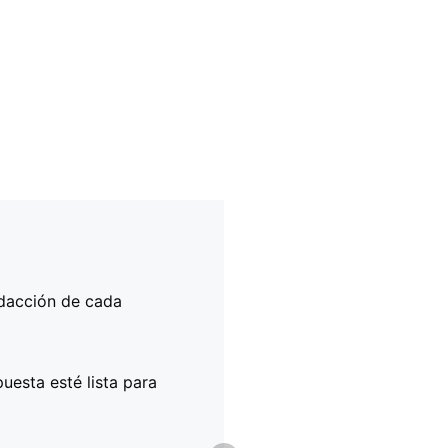
edacción de cada
 sea que cuentes con
ecuerda que, para
o con partners
n EU login y número
uesta esté lista para
s de éxito en la