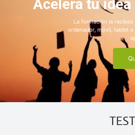
Acelera tu ide
La formación la recibes 
ordenador, móvil, tablet o
a
Qu
TES