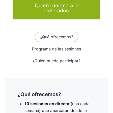
Quiero unirme a la
aceleradora
¿Qué ofrecemos?
Programa de las sesiones
¿Quién puede participar?
¿Qué ofrecemos?
Programa de las sesiones
¿Quién puede participar?
Este programa está dirigido a
10 sesiones en directo
20 de noviembre
: Definición de la
(una cada
cualquier
persona interesada en presentar un
semana) que abarcarán desde la
idea de proyecto – Alinearla con las