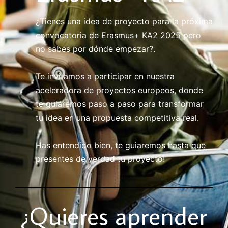
¿Tienes una idea de proyecto para la próxima
convocatoria de Erasmus+ KA2 2025 pero
no sabes por dónde empezar?.
Te invitamos a participar en nuestra
aceleradora de proyectos europeos, donde
te guiaremos paso a paso para transformar
tu idea en una propuesta competitiva real.
Has entendido bien, te guiaremos hasta que
presentes de verdad tu proyecto!
¿Quieres aprender