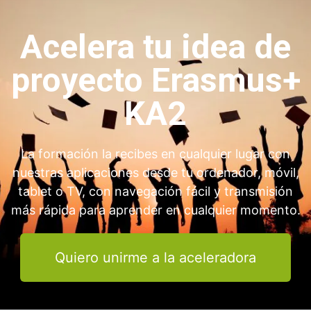
Acelera tu idea de
proyecto Erasmus+
KA2
La formación la recibes en cualquier lugar con
nuestras aplicaciones desde tu ordenador, móvil,
tablet o TV, con navegación fácil y transmisión
más rápida para aprender en cualquier momento.
Quiero unirme a la aceleradora