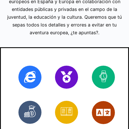
europeos en España y Europa en colaboración con
entidades públicas y privadas en el campo de la
juventud, la educación y la cultura. Queremos que tú
sepas todos los detalles y errores a evitar en tu
aventura europea, ¿te apuntas?.
Online
Certificado
70
ho
Bonificado
3
Es
trabajos
prácticos