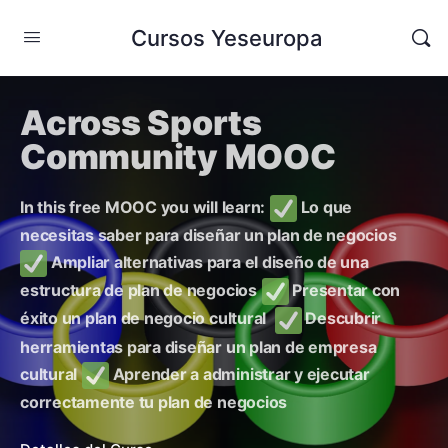
Cursos Yeseuropa
Across Sports
Community MOOC
In this free MOOC you will learn:
Lo que
necesitas saber para diseñar un plan de negocios
Ampliar alternativas para el diseño de una
estructura de plan de negocios
Presentar con
éxito un plan de negocio cultural
Descubrir
herramientas para diseñar un plan de empresa
cultural
Aprender a administrar y ejecutar
correctamente tu plan de negocios