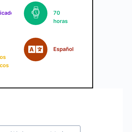
ficado
70
horas
Español
jos
icos