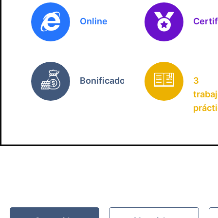
Online
Certi
Bonificado
3
traba
práct