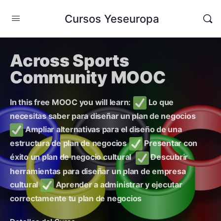
Cursos Yeseuropa
Across Sports
Community MOOC
In this free MOOC you will learn:
Lo que
necesitas saber para diseñar un plan de negocios
Ampliar alternativas para el diseño de una
estructura de plan de negocios
Presentar con
éxito un plan de negocio cultural
Descubrir
herramientas para diseñar un plan de empresa
cultural
Aprender a administrar y ejecutar
correctamente tu plan de negocios