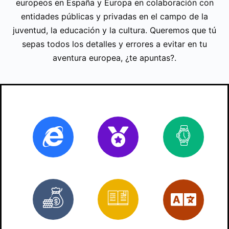
europeos en España y Europa en colaboración con
entidades públicas y privadas en el campo de la
juventud, la educación y la cultura. Queremos que tú
sepas todos los detalles y errores a evitar en tu
aventura europea, ¿te apuntas?.
Online
Certificado
70
ho
Bonificado
3
Es
trabajos
prácticos