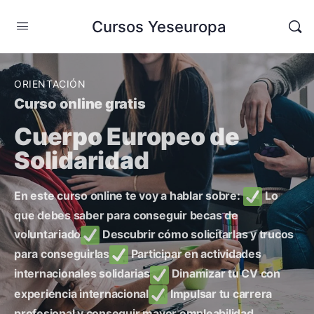
Cursos Yeseuropa
ORIENTACIÓN
Curso online gratis
Cuerpo Europeo de
Solidaridad
En este curso online te voy a hablar sobre:
Lo
que debes saber para conseguir becas de
voluntariado
Descubrir cómo solicitarlas y trucos
para conseguirlas
Participar en actividades
internacionales solidarias
Dinamizar tu CV con
experiencia internacional
Impulsar tu carrera
profesional y conseguir mayor empleabilidad