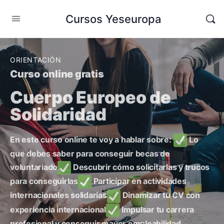
Cursos Yeseuropa
ORIENTACIÓN
Curso online gratis
Cuerpo Europeo de
Solidaridad
En este curso online te voy a hablar sobre:
Lo
que debes saber para conseguir becas de
voluntariado
Descubrir cómo solicitarlas y trucos
para conseguirlas
Participar en actividades
internacionales solidarias
Dinamizar tu CV con
experiencia internacional
Impulsar tu carrera
profesional y conseguir mayor empleabilidad