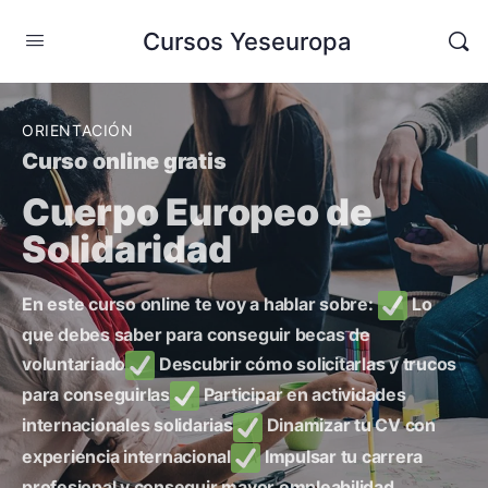
Cursos Yeseuropa
ORIENTACIÓN
Curso online gratis
Cuerpo Europeo de
Solidaridad
En este curso online te voy a hablar sobre:
Lo
que debes saber para conseguir becas de
voluntariado
Descubrir cómo solicitarlas y trucos
para conseguirlas
Participar en actividades
internacionales solidarias
Dinamizar tu CV con
experiencia internacional
Impulsar tu carrera
profesional y conseguir mayor empleabilidad