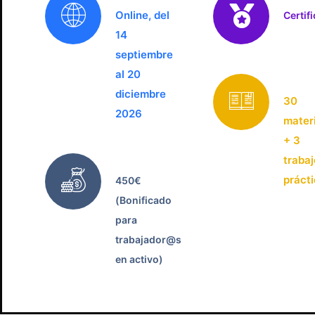
Online, del
Certif
14
septiembre
al 20
diciembre
30
2026
mater
+ 3
traba
práct
450€
(Bonificado
para
trabajador@s
en activo)