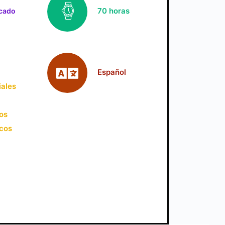
70 horas
icado
Español
iales
jos
icos