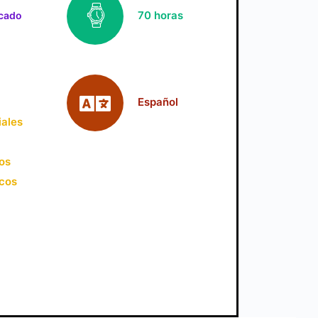
70 horas
icado
Español
iales
jos
icos