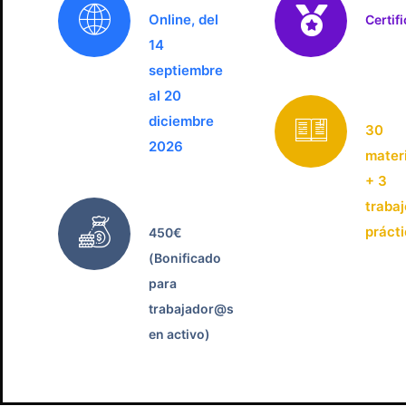
Online, del
Certif
14
septiembre
al 20
diciembre
30
2026
mater
+ 3
traba
práct
450€
(Bonificado
para
trabajador@s
en activo)