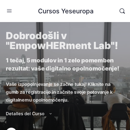
Cursos Yeseuropa
Dobrodošli v
"EmpowHERment Lab"!
1 tečaj, 5 modulov in 1 zelo pomemben
rezultat: vaše digitalno opolnomočenje!
Vaše izpopolnjevanje se začne tukaj! Kliknite na
gumb za registracijo in začnite svoje potovanje k
digitalnemu opolnomočenju.
Detalles del Curso