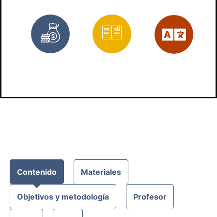
Bonificado
3
Es
trabajos
prácticos
Contenido
Materiales
Objetivos y metodología
Profesor