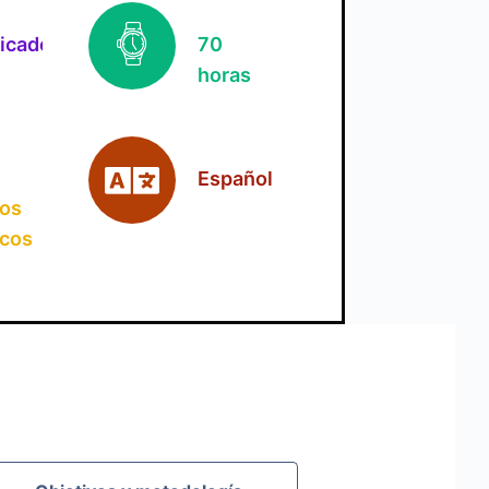
ficado
70
horas
Español
jos
icos