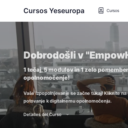
Cursos Yeseuropa
Cursos
Dobrodošli v "Empow
1 tečaj, 5 modulov in 1 zelo pomemben
opolnomočenje!
Vaše izpopolnjevanje se začne tukaj! Kliknite na 
potovanje k digitalnemu opolnomočenju.
Detalles del Curso