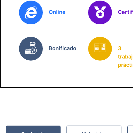
Online
Certi
Bonificado
3
traba
práct